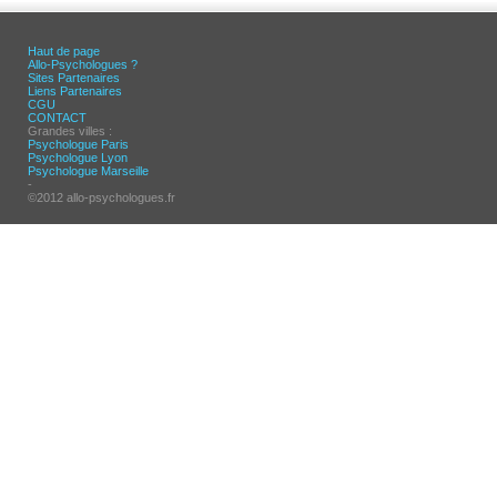
Haut de page
Allo-Psychologues ?
Sites Partenaires
Liens Partenaires
CGU
CONTACT
Grandes villes :
Psychologue Paris
Psychologue Lyon
Psychologue Marseille
-
©2012 allo-psychologues.fr