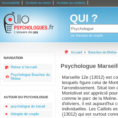
|
|
|
Accessibilité
Accéder au menu
Accéder au contenu
QUI ?
ex: thérapie de couple
Accueil
Bouches du Rhône
NAVIGATION
Psychologue Marseil
Retour à l'accueil
Psychologue Bouches du
Marseille 12e (13012) est c
Rhône
lesquels figure celui de Mont
l'arrondissement. Situé loin d
Montolivet est apprécié pour
AUTOUR DU PSYCHOLOGUE
comme le parc de la Moline. 
d'oliviers, il est aujourd'hui
psychologue du travail
individuelles. Les Caillols e
(13012) qui est surtout conn
thérapie de couple