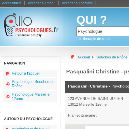
|
|
|
Accessibilité
Accéder au menu
Accéder au contenu
QUI ?
ex: thérapie de couple
Accueil
Bouches du Rhône
NAVIGATION
Pasqualini Christine -
Retour à l'accueil
Psychologue Bouches du
Rhône
Pasqualini Christine
- Psycholo
Psychologue Marseille
12ème
123 AVENUE DE SAINT JULIEN
13012 Marseille 12ème
Plan et itinéraire :
AUTOUR DU PSYCHOLOGUE
psychologue du travail