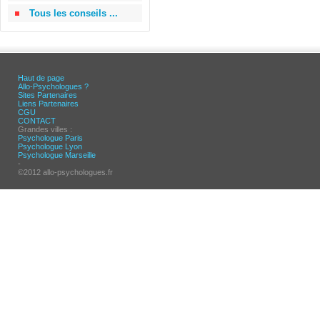
Tous les conseils ...
Haut de page
Allo-Psychologues ?
Sites Partenaires
Liens Partenaires
CGU
CONTACT
Grandes villes :
Psychologue Paris
Psychologue Lyon
Psychologue Marseille
-
©2012 allo-psychologues.fr