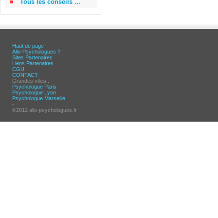
Tous les conseils ...
Haut de page
Allo-Psychologues ?
Sites Partenaires
Liens Partenaires
CGU
CONTACT
Grandes villes :
Psychologue Paris
Psychologue Lyon
Psychologue Marseille
-
©2012 allo-psychologues.fr