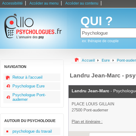
|
|
|
Accessibilité
Accéder au menu
Accéder au contenu
QUI ?
ex: thérapie de couple
Accueil
Eure
Pont-aude
NAVIGATION
Landru Jean-Marc - ps
Retour à l'accueil
Psychologue Eure
Landru Jean-Marc
- Psychologu
Psychologue Pont-
audemer
PLACE LOUIS GILLAIN
27500 Pont-audemer
AUTOUR DU PSYCHOLOGUE
Plan et itinéraire :
psychologue du travail