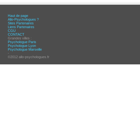
Haut de page
Allo-Psychologues ?
Sites Partenaires
Liens Partenaires
CGU
CONTACT
Grandes villes :
Psychologue Paris
Psychologue Lyon
Psychologue Marseille
-
©2012 allo-psychologues.fr