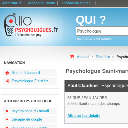
|
|
|
Accessibilité
Accéder au menu
Accéder au contenu
QUI ?
ex: thérapie de couple
Accueil
Finistère
Psycho
NAVIGATION
Psychologue Saint-mar
Retour à l'accueil
Psychologue Finistère
Paul Claudine
- Psychologue
65 RUE JEAN JAURES
AUTOUR DU PSYCHOLOGUE
29600 Saint-martin-des-champs
psychologue du travail
Afficher les détails
thérapie de couple
psychologue clinicien