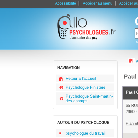
|
|
Accessibilité
Accéder au menu
Accéder au
e
A
NAVIGATION
Paul
Retour à l'accueil
Psychologue Finistère
Paul 
Psychologue Saint-martin-
des-champs
65 RU
29600 
AUTOUR DU PSYCHOLOGUE
Plan et
psychologue du travail