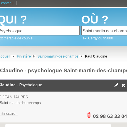
|
 contenu
QUI ?
OÙ ?
x: thérapie de couple
ex: Cergy ou 95000
ccueil
Finistère
Saint-martin-des-champs
Paul Claudine
 Claudine - psychologue Saint-martin-des-champ
Claudine
- Psychologue
E JEAN JAURES
Saint-martin-des-champs
 itinéraire :
02 98 63 33 04