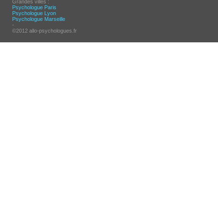
Grandes villes :
Psychologue Paris
Psychologue Lyon
Psychologue Marseille
-
©2012 allo-psychologues.fr