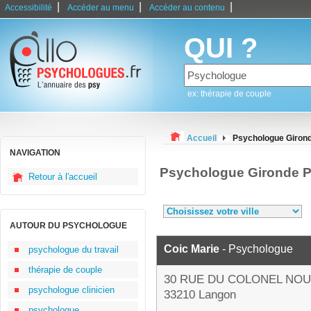
|
|
|
Accessibilité
Accéder au menu
Accéder au contenu
QUI ?
ex: thérapie de couple
Accueil
Psychologue Giron
NAVIGATION
Psychologue Gironde P
Retour à l'accueil
AUTOUR DU PSYCHOLOGUE
Coic Marie
- Psychologue
psychologue du travail
thérapie de couple
30 RUE DU COLONEL NO
psychologue clinicien
33210 Langon
psychologue