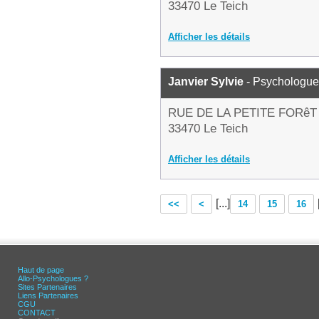
33470 Le Teich
Afficher les détails
Janvier Sylvie
- Psychologue
RUE DE LA PETITE FORêT
33470 Le Teich
Afficher les détails
[...]
<<
<
14
15
16
Haut de page
Allo-Psychologues ?
Sites Partenaires
Liens Partenaires
CGU
CONTACT