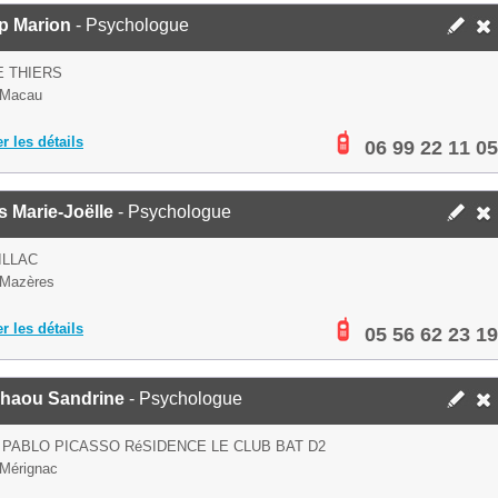
p Marion
- Psychologue
E THIERS
 Macau
er les détails
06 99 22 11 05
 Marie-Joëlle
- Psychologue
ILLAC
 Mazères
er les détails
05 56 62 23 19
haou Sandrine
- Psychologue
 PABLO PICASSO RéSIDENCE LE CLUB BAT D2
Mérignac