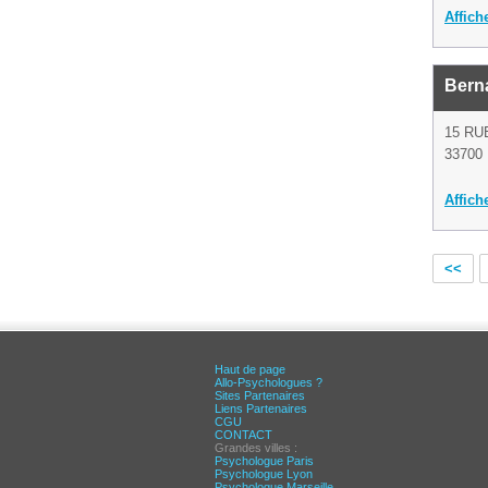
Affich
Bern
15 RU
33700 
Affich
<<
Haut de page
Allo-Psychologues ?
Sites Partenaires
Liens Partenaires
CGU
CONTACT
Grandes villes :
Psychologue Paris
Psychologue Lyon
Psychologue Marseille