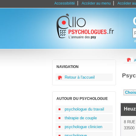
|
|
Accessibilité
Accéder au menu
Accéder au
e
A
NAVIGATION
Psyc
Retour à l'accueil
AUTOUR DU PSYCHOLOGUE
Heuze
psychologue du travail
thérapie de couple
8 RU
psychologue clinicien
33500 
psychologue