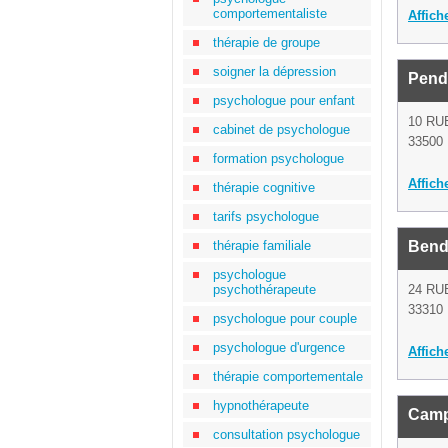
comportementaliste
Affich
thérapie de groupe
soigner la dépression
Pend
psychologue pour enfant
10 R
cabinet de psychologue
33500 
formation psychologue
Affich
thérapie cognitive
tarifs psychologue
thérapie familiale
Benda
psychologue
psychothérapeute
24 RU
33310 
psychologue pour couple
psychologue d'urgence
Affich
thérapie comportementale
hypnothérapeute
Camp
consultation psychologue