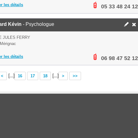
er les détails
05 33 48 24 12
ard Kévin
- Psychologue
E JULES FERRY
Mérignac
er les détails
06 98 47 52 12
[...]
[...]
<
16
17
18
>
>>