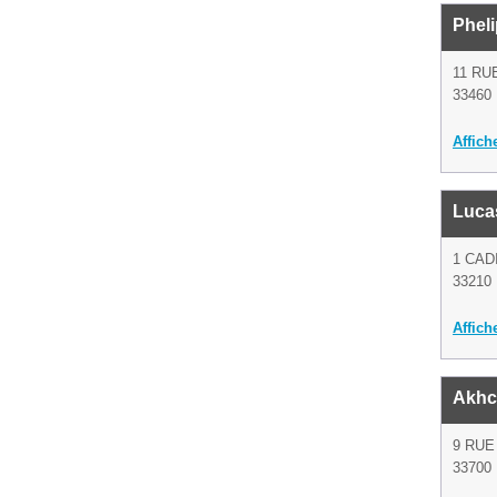
Pheli
11 RU
33460
Affich
Lucas
1 CAD
33210
Affich
Akhc
9 RUE
33700 