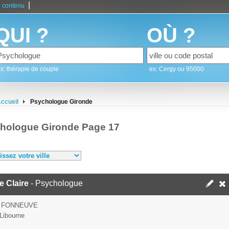
|
 contenu
QUI ?
OÙ ?
x: thérapie de couple
ex: Cergy ou 95000
ccueil
Psychologue Gironde
hologue Gironde Page 17
 Claire
- Psychologue
E FONNEUVE
Libourne