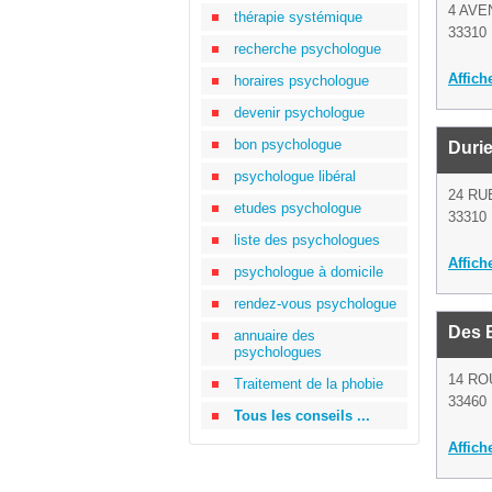
4 AV
thérapie systémique
33310 
recherche psychologue
Affich
horaires psychologue
devenir psychologue
bon psychologue
Durie
psychologue libéral
24 RU
etudes psychologue
33310 
liste des psychologues
Affich
psychologue à domicile
rendez-vous psychologue
Des B
annuaire des
psychologues
14 RO
Traitement de la phobie
33460
Tous les conseils ...
Affich