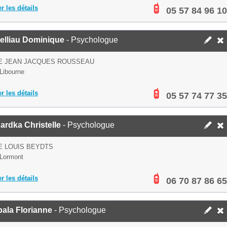
er les détails
05 57 84 96 10
elliau Dominique
- Psychologue
UE JEAN JACQUES ROUSSEAU
Libourne
er les détails
05 57 74 77 35
rdka Christelle
- Psychologue
E LOUIS BEYDTS
Lormont
er les détails
06 70 87 86 65
ala Florianne
- Psychologue