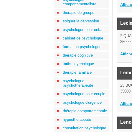
comportementaliste
Affich
thérapie de groupe
soigner la dépression
Lecl
psychologue pour enfant
2 QUA
cabinet de psychologue
35000
formation psychologue
Affich
thérapie cognitive
tarifs psychologue
thérapie familiale
Lemo
psychologue
psychothérapeute
25 BO
35000
psychologue pour couple
psychologue d'urgence
Affich
thérapie comportementale
hypnothérapeute
Leno
consultation psychologue