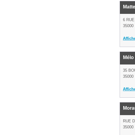
Matt
6 RU
35000
Affich
Mélo
35 BO
35000
Affich
Mora
RUE D
35000