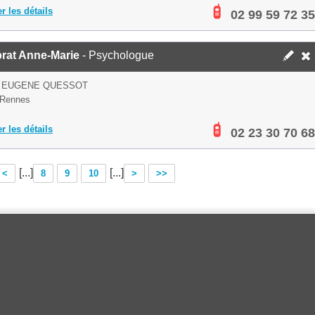
er les détails
02 99 59 72 35
prat Anne-Marie
- Psychologue
E EUGENE QUESSOT
 Rennes
er les détails
02 23 30 70 68
[...]
[...]
<
8
9
10
>
>>