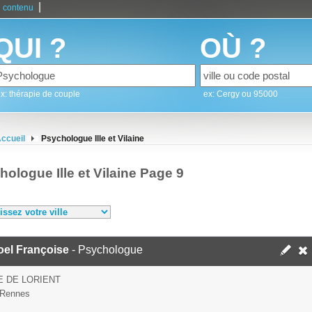
|
 contenu
QUI ?
OÙ ?
x: thérapie de couple
ex: Cergy ou 95000
ccueil
Psychologue Ille et Vilaine
ologue Ille et Vilaine Page 9
oel Françoise
- Psychologue
E DE LORIENT
 Rennes