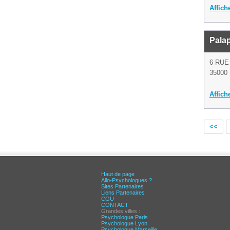
Affich
Pala
6 RU
35000
Affich
<<
Haut de page
Allo-Psychologues ?
Sites Partenaires
Liens Partenaires
CGU
CONTACT
Grandes villes :
Psychologue Paris
Psychologue Lyon
Psychologue Marseille