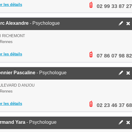
er les détails
02 99 33 87 27
erc Alexandre
- Psychologue
I RICHEMONT
 Rennes
er les détails
07 86 07 98 82
nnier Pascaline
- Psychologue
ULEVARD D ANJOU
 Rennes
er les détails
02 23 46 37 68
rmand Yara
- Psychologue