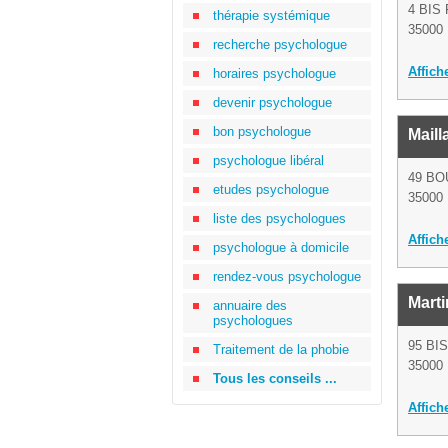
4 BIS
thérapie systémique
35000
recherche psychologue
Affich
horaires psychologue
devenir psychologue
bon psychologue
Maill
psychologue libéral
49 BO
etudes psychologue
35000
liste des psychologues
Affich
psychologue à domicile
rendez-vous psychologue
Marti
annuaire des
psychologues
95 BI
Traitement de la phobie
35000
Tous les conseils ...
Affich