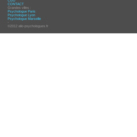
CGU
CONTACT
Grandes villes :
Psychologue Paris
Psychologue Lyon
Psychologue Marseille
-
©2012 allo-psychologues.fr