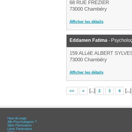
68 RUE FREZIER
73000 Chambéry
Afficher les détails
Eddamen Fatima
- Psycholo
159 ALLéE ALBERT SYLVE
73000 Chambéry
Afficher les détails
[...]
[...]
<<
<
2
3
4
Haut de page
Allo-Psychologues ?
Sites Partenaires
Liens Partenaires