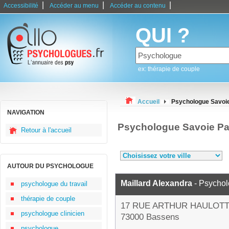
|
|
|
Accessibilité
Accéder au menu
Accéder au contenu
QUI ?
ex: thérapie de couple
Accueil
Psychologue Savoi
NAVIGATION
Psychologue Savoie Pa
Retour à l'accueil
AUTOUR DU PSYCHOLOGUE
Maillard Alexandra
- Psycho
psychologue du travail
thérapie de couple
17 RUE ARTHUR HAULOT
psychologue clinicien
73000 Bassens
psychologue