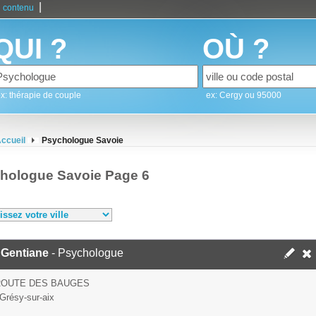
|
 contenu
QUI ?
OÙ ?
x: thérapie de couple
ex: Cergy ou 95000
ccueil
Psychologue Savoie
hologue Savoie Page 6
 Gentiane
- Psychologue
ROUTE DES BAUGES
Grésy-sur-aix