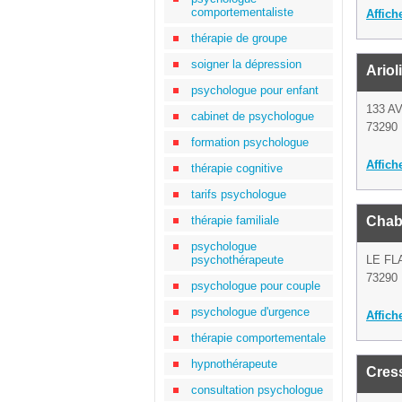
comportementaliste
Affich
thérapie de groupe
soigner la dépression
Ariol
psychologue pour enfant
133 A
cabinet de psychologue
73290 
formation psychologue
Affich
thérapie cognitive
tarifs psychologue
thérapie familiale
Chab
psychologue
psychothérapeute
LE FL
73290 
psychologue pour couple
psychologue d'urgence
Affich
thérapie comportementale
hypnothérapeute
Cres
consultation psychologue