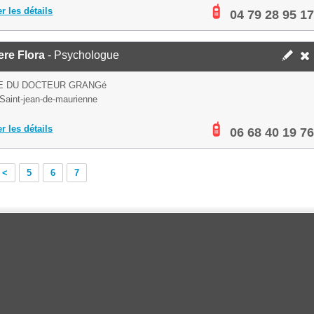
er les détails
04 79 28 95 17
re Flora
- Psychologue
E DU DOCTEUR GRANGé
Saint-jean-de-maurienne
er les détails
06 68 40 19 76
<
5
6
7