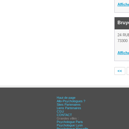
Affich
Bruye
24 RU
73300 
Affich
<<
Haut de page
Allo-Psychologues ?
Sites Partenaires
Liens Partenaires
CGU
CONTACT
Grandes villes :
Psychologue Paris
Psychologue Lyon
Psychologue Marseille