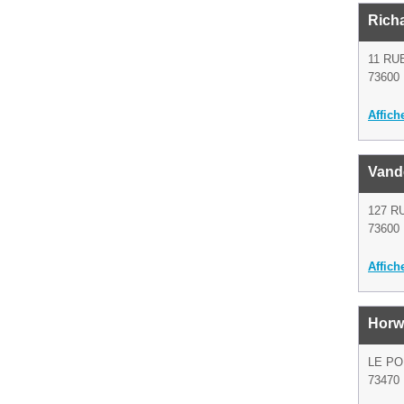
Richa
11 RU
73600 
Affich
Vande
127 
73600 
Affich
Horw
LE PO
73470 