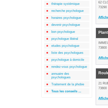
62 CL
thérapie systémique
73290 
recherche psychologue
Affich
horaires psychologue
devenir psychologue
bon psychologue
Plant
psychologue libéral
IMMEU
etudes psychologue
73800
liste des psychologues
Affich
psychologue à domicile
rendez-vous psychologue
Roule
annuaire des
psychologues
21 RU
Traitement de la phobie
73800 
Tous les conseils ...
Affich