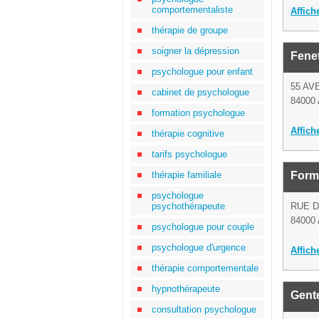
comportementaliste
Affich
thérapie de groupe
soigner la dépression
Fenet
psychologue pour enfant
55 AV
cabinet de psychologue
84000 
formation psychologue
Affich
thérapie cognitive
tarifs psychologue
thérapie familiale
Form
psychologue
psychothérapeute
RUE 
84000 
psychologue pour couple
psychologue d'urgence
Affich
thérapie comportementale
hypnothérapeute
Gente
consultation psychologue