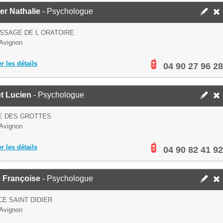
ier Nathalie
- Psychologue
ASSAGE DE L ORATOIRE
Avignon
er les détails
04 90 27 96 28
t Lucien
- Psychologue
E DES GROTTES
Avignon
er les détails
04 90 82 41 92
e Françoise
- Psychologue
CE SAINT DIDIER
Avignon