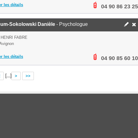
er les détails
04 90 86 23 25
um-Sokolowski Danièle
- Psychologue
 HENRI FABRE
Avignon
er les détails
04 90 85 60 10
[...]
2
>
>>