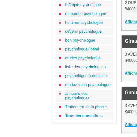
2 RUE
thérapie systémique
84000 
recherche psychologue
Affich
horaires psychologue
devenir psychologue
bon psychologue
Girau
psychologue libéral
3 AVE
etudes psychologue
84000 
liste des psychologues
Affich
psychologue à domicile
rendez-vous psychologue
Girau
annuaire des
psychologues
3 AVE
Traitement de la phobie
84000 
Tous les conseils ...
Affich