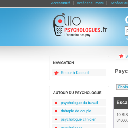
|
|
Accessibilité
Accéder au menu
Accéder au
e
A
NAVIGATION
Psyc
Retour à l'accueil
AUTOUR DU PSYCHOLOGUE
Esca
psychologue du travail
thérapie de couple
10 BI
psychologue clinicien
84000 
psychologue