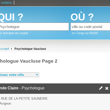
|
 contenu
QUI ?
OÙ ?
x: thérapie de couple
ex: Cergy ou 95000
ccueil
Psychologue Vaucluse
hologue Vaucluse Page 2
nde Claire
- Psychologue
S RUE DE LA PETITE SAUNERIE
Avignon