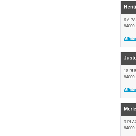
Herit
6 A P
84000 
Affich
Juste
18 RU
84000 
Affich
Merl
3 PLA
84000 