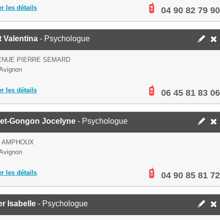
er les détails
04 90 82 79 90
 Valentina
- Psychologue
ENUE PIERRE SEMARD
Avignon
er les détails
06 45 81 83 06
et-Gongon Jocelyne
- Psychologue
D AMPHOUX
Avignon
er les détails
04 90 85 81 72
r Isabelle
- Psychologue