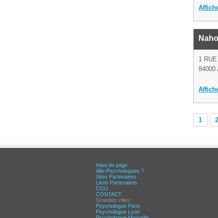
Affich
Naho
1 RUE
84000 
Affich
1
Haut de page
Allo-Psychologues ?
Sites Partenaires
Liens Partenaires
CGU
CONTACT
Grandes villes :
Psychologue Paris
Psychologue Lyon
Psychologue Marseille