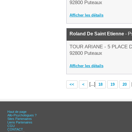
92800 Puteaux
Afficher les détails
Roland De Saint Etienne
- P
TOUR ARIANE - 5 PLACE 
92800 Puteaux
Afficher les détails
[...]
<<
<
18
19
20
Haut de page
Allo-Psychologues ?
Sites Partenaires
Liens Partenaires
CGU
CONTACT