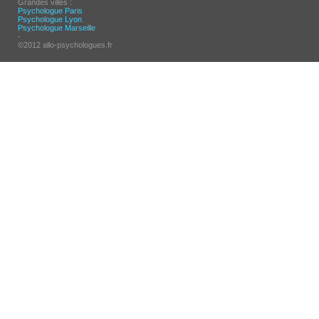
Grandes villes :
Psychologue Paris
Psychologue Lyon
Psychologue Marseille
-
©2012 allo-psychologues.fr