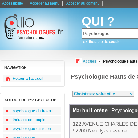
|
|
|
Accessibilité
Accéder au menu
Accéder au contenu
QUI ?
ex: thérapie de couple
Accueil
Psychologue Hauts 
NAVIGATION
Psychologue Hauts de 
Retour à l'accueil
AUTOUR DU PSYCHOLOGUE
Mariani Lorène
- Psychologu
psychologue du travail
thérapie de couple
122 AVENUE CHARLES DE
psychologue clinicien
92200 Neuilly-sur-seine
psychologue