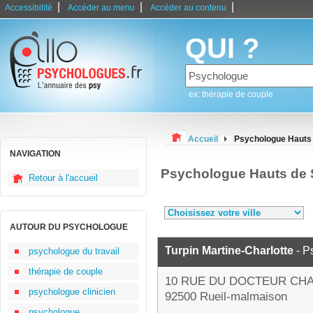
|
|
|
Accessibilité
Accéder au menu
Accéder au contenu
QUI ?
ex: thérapie de couple
Accueil
Psychologue Hauts 
NAVIGATION
Psychologue Hauts de 
Retour à l'accueil
AUTOUR DU PSYCHOLOGUE
Turpin Martine-Charlotte
- P
psychologue du travail
thérapie de couple
10 RUE DU DOCTEUR CH
psychologue clinicien
92500 Rueil-malmaison
psychologue