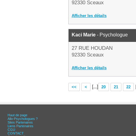
92330 Sceaux
Afficher les détails
Kaci Marie
- Psychologue
27 RUE HOUDAN
92330 Sceaux
Afficher les détails
[...]
<<
<
20
21
22
Haut de page
Allo-Psychologues ?
Sites Partenaires
Liens Partenaires
CGU
CONTACT