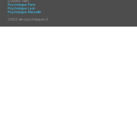
Grandes villes :
Psychologue Paris
Psychologue Lyon
Psychologue Marseille
-
©2012 allo-psychologues.fr