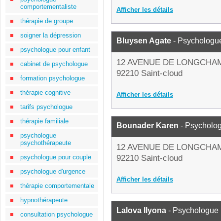
comportementaliste
Afficher les détails
thérapie de groupe
soigner la dépression
Bluysen Agate
- Psychologu
psychologue pour enfant
12 AVENUE DE LONGCHA
cabinet de psychologue
92210 Saint-cloud
formation psychologue
thérapie cognitive
Afficher les détails
tarifs psychologue
thérapie familiale
Bounader Karen
- Psycholo
psychologue
psychothérapeute
12 AVENUE DE LONGCHA
psychologue pour couple
92210 Saint-cloud
psychologue d'urgence
Afficher les détails
thérapie comportementale
hypnothérapeute
Lalova Ilyona
- Psychologue
consultation psychologue