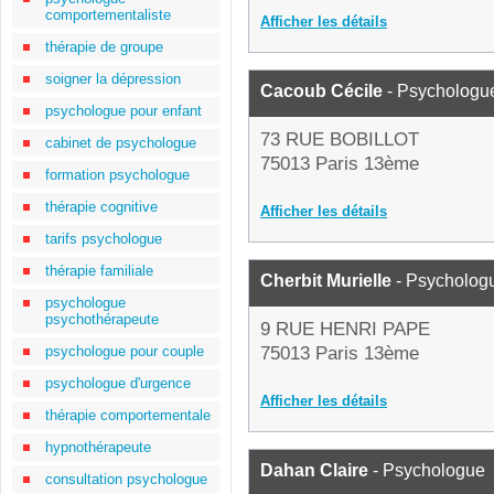
comportementaliste
Afficher les détails
thérapie de groupe
soigner la dépression
Cacoub Cécile
- Psychologu
psychologue pour enfant
73 RUE BOBILLOT
cabinet de psychologue
75013 Paris 13ème
formation psychologue
thérapie cognitive
Afficher les détails
tarifs psychologue
thérapie familiale
Cherbit Murielle
- Psycholog
psychologue
psychothérapeute
9 RUE HENRI PAPE
psychologue pour couple
75013 Paris 13ème
psychologue d'urgence
Afficher les détails
thérapie comportementale
hypnothérapeute
Dahan Claire
- Psychologue
consultation psychologue