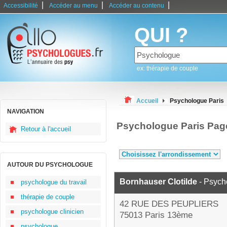
|
|
|
Accessibilité
Accéder au menu
Accéder au contenu
QUI ?
ex: thérapie de couple
Accueil
Psychologue Paris
NAVIGATION
Psychologue Paris Pag
Retour à l'accueil
AUTOUR DU PSYCHOLOGUE
Bornhauser Clotilde
- Psych
psychologue du travail
thérapie de couple
42 RUE DES PEUPLIERS
psychologue clinicien
75013 Paris 13ème
psychologue