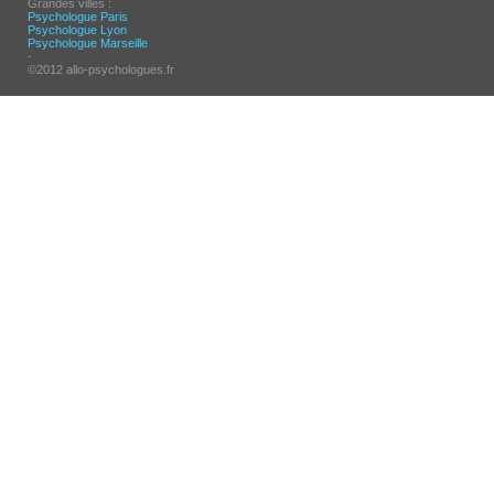
Grandes villes :
Psychologue Paris
Psychologue Lyon
Psychologue Marseille
-
©2012 allo-psychologues.fr