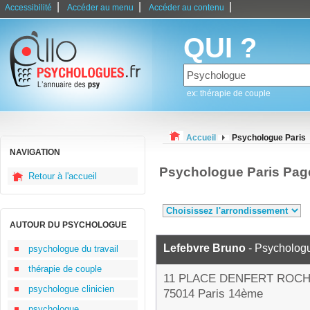
|
|
|
Accessibilité
Accéder au menu
Accéder au contenu
QUI ?
ex: thérapie de couple
Accueil
Psychologue Paris
NAVIGATION
Psychologue Paris Pag
Retour à l'accueil
AUTOUR DU PSYCHOLOGUE
Lefebvre Bruno
- Psycholog
psychologue du travail
thérapie de couple
11 PLACE DENFERT ROC
psychologue clinicien
75014 Paris 14ème
psychologue