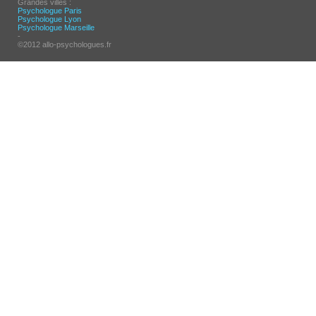
Grandes villes :
Psychologue Paris
Psychologue Lyon
Psychologue Marseille
-
©2012 allo-psychologues.fr