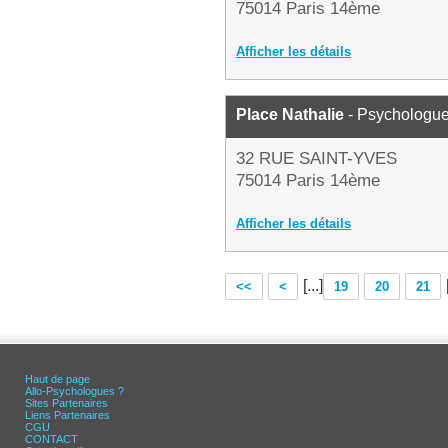
75014 Paris 14ème
Afficher les détails
Place Nathalie
- Psychologu
32 RUE SAINT-YVES
75014 Paris 14ème
Afficher les détails
[...]
<<
<
19
20
21
Haut de page
Allo-Psychologues ?
Sites Partenaires
Liens Partenaires
CGU
CONTACT