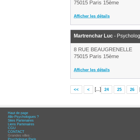
75015 Paris 15ème
Afficher les détails
Martrenchar Luc
- Psycholo
8 RUE BEAUGRENELLE
75015 Paris 15ème
Afficher les détails
[...]
<<
<
24
25
26
Haut de page
Allo-Psychologues ?
Sites Partenaires
Liens Partenaires
CGU
CONTACT
Grandes villes :
Psychologue Paris