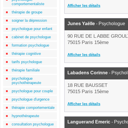
comportementaliste
Afficher les détails
thérapie de groupe
soigner la dépression
Junes Yaëlle
- Psychologue
psychologue pour enfant
90 RUE DE L ABBE GROUL
cabinet de psychologue
75015 Paris 15ème
formation psychologue
thérapie cognitive
Afficher les détails
tarifs psychologue
thérapie familiale
Labadens Corinne
- Psycho
psychologue
psychothérapeute
18 RUE BAUSSET
psychologue pour couple
75015 Paris 15ème
psychologue d'urgence
Afficher les détails
thérapie comportementale
hypnothérapeute
Languerand Emeric
- Psych
consultation psychologue