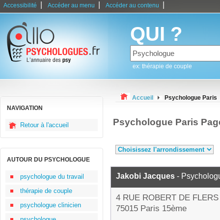
|
|
|
Accessibilité
Accéder au menu
Accéder au contenu
QUI ?
ex: thérapie de couple
Accueil
Psychologue Paris
NAVIGATION
Psychologue Paris Pag
Retour à l'accueil
AUTOUR DU PSYCHOLOGUE
Jakobi Jacques
- Psycholog
psychologue du travail
thérapie de couple
4 RUE ROBERT DE FLERS
psychologue clinicien
75015 Paris 15ème
psychologue