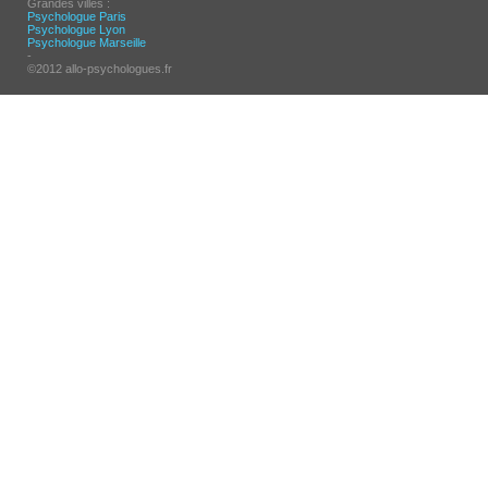
Grandes villes :
Psychologue Paris
Psychologue Lyon
Psychologue Marseille
-
©2012 allo-psychologues.fr