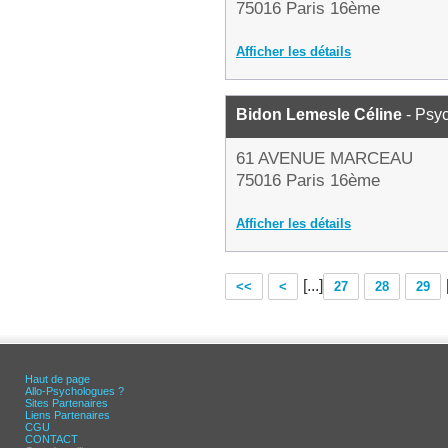
75016 Paris 16ème
Afficher les détails
Bidon Lemesle Céline
- Psy
61 AVENUE MARCEAU
75016 Paris 16ème
Afficher les détails
[...]
<<
<
27
28
29
Haut de page
Allo-Psychologues ?
Sites Partenaires
Liens Partenaires
CGU
CONTACT