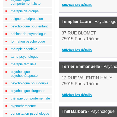
comportementaliste
Afficher les détails
thérapie de groupe
soigner la dépression
Templier Laure
- Psychologu
psychologue pour enfant
37 RUE BLOMET
cabinet de psychologue
75015 Paris 15ème
formation psychologue
thérapie cognitive
Afficher les détails
tarifs psychologue
thérapie familiale
Terrier Emmanuelle
- Psych
psychologue
psychothérapeute
12 RUE VALENTIN HAUY
psychologue pour couple
75015 Paris 15ème
psychologue d'urgence
Afficher les détails
thérapie comportementale
hypnothérapeute
Thill Barbara
- Psychologue
consultation psychologue