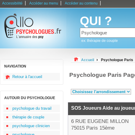
|
|
|
Accessibilité
Accéder au menu
Accéder au contenu
QUI ?
ex: thérapie de couple
Accueil
Psychologue Paris
NAVIGATION
Psychologue Paris Pag
Retour à l'accueil
AUTOUR DU PSYCHOLOGUE
SOS Joueurs Aide au joueu
psychologue du travail
thérapie de couple
6 RUE EUGENE MILLON
psychologue clinicien
75015 Paris 15ème
psychologue