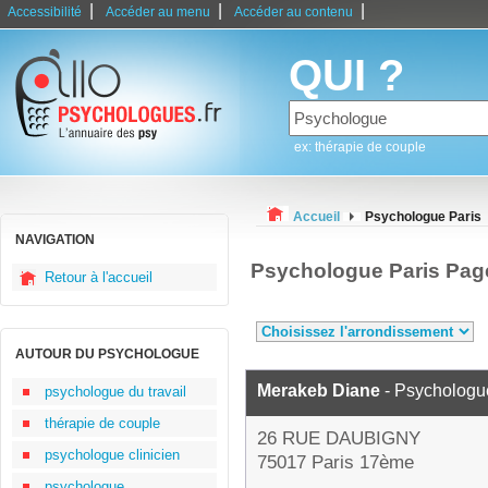
|
|
|
Accessibilité
Accéder au menu
Accéder au contenu
QUI ?
ex: thérapie de couple
Accueil
Psychologue Paris
NAVIGATION
Psychologue Paris Pag
Retour à l'accueil
AUTOUR DU PSYCHOLOGUE
Merakeb Diane
- Psychologu
psychologue du travail
thérapie de couple
26 RUE DAUBIGNY
psychologue clinicien
75017 Paris 17ème
psychologue