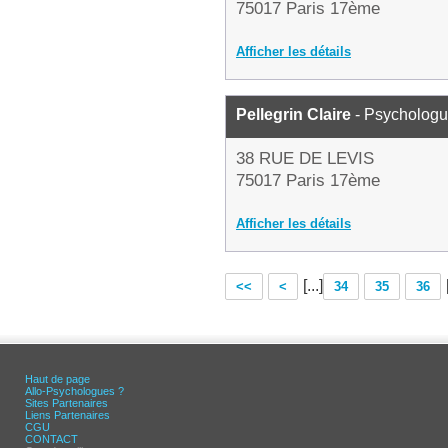
75017 Paris 17ème
Afficher les détails
Pellegrin Claire
- Psycholog
38 RUE DE LEVIS
75017 Paris 17ème
Afficher les détails
[...]
<<
<
34
35
36
Haut de page
Allo-Psychologues ?
Sites Partenaires
Liens Partenaires
CGU
CONTACT