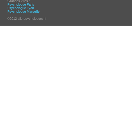
Grandes villes :
Psychologue Paris
Psychologue Lyon
Psychologue Marseille
-
©2012 allo-psychologues.fr