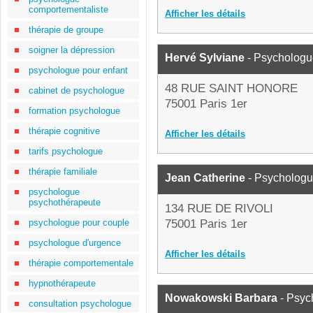
comportementaliste
Afficher les détails
thérapie de groupe
soigner la dépression
Hervé Sylviane
- Psychologu
psychologue pour enfant
48 RUE SAINT HONORE
cabinet de psychologue
75001 Paris 1er
formation psychologue
thérapie cognitive
Afficher les détails
tarifs psychologue
thérapie familiale
Jean Catherine
- Psycholog
psychologue
psychothérapeute
134 RUE DE RIVOLI
psychologue pour couple
75001 Paris 1er
psychologue d'urgence
Afficher les détails
thérapie comportementale
hypnothérapeute
Nowakowski Barbara
- Psyc
consultation psychologue