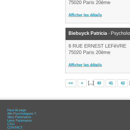
75020 Paris 20ème
Afficher les détails
Biebuyck Patricia
- Psychol
6 RUE ERNEST LEFèVRE
75020 Paris 20ème
Afficher les détails
[...]
<<
<
40
41
42
Haut de page
Allo-Psychologues ?
Sites Partenaires
Liens Partenaires
CGU
CONTACT