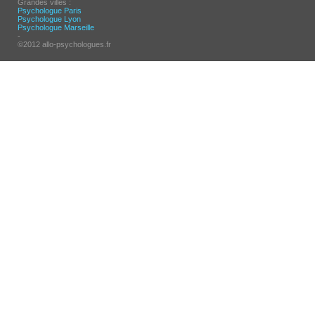
Grandes villes :
Psychologue Paris
Psychologue Lyon
Psychologue Marseille
-
©2012 allo-psychologues.fr