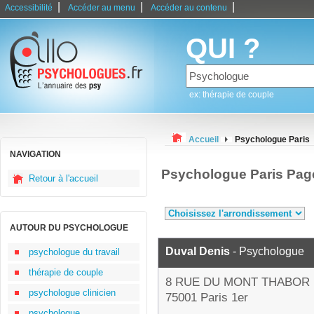
|
|
|
Accessibilité
Accéder au menu
Accéder au contenu
QUI ?
ex: thérapie de couple
Accueil
Psychologue Paris
NAVIGATION
Psychologue Paris Pag
Retour à l'accueil
AUTOUR DU PSYCHOLOGUE
Duval Denis
- Psychologue
psychologue du travail
thérapie de couple
8 RUE DU MONT THABOR
psychologue clinicien
75001 Paris 1er
psychologue