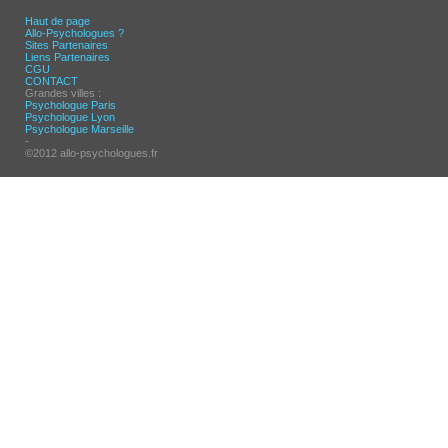
Haut de page
Allo-Psychologues ?
Sites Partenaires
Liens Partenaires
CGU
CONTACT
Grandes villes :
Psychologue Paris
Psychologue Lyon
Psychologue Marseille
-
©2012 allo-psychologues.fr