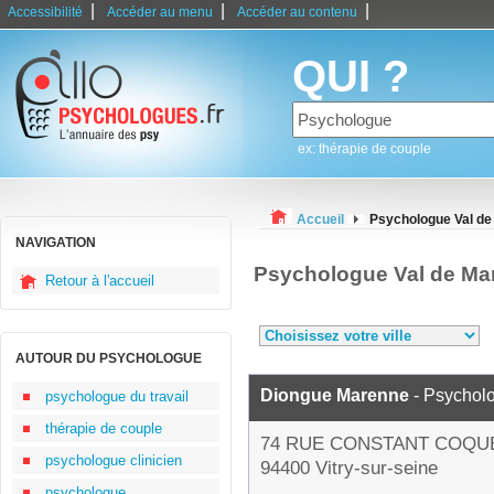
|
|
|
Accessibilité
Accéder au menu
Accéder au contenu
QUI ?
ex: thérapie de couple
Accueil
Psychologue Val de
NAVIGATION
Psychologue Val de Ma
Retour à l'accueil
AUTOUR DU PSYCHOLOGUE
Diongue Marenne
- Psychol
psychologue du travail
thérapie de couple
74 RUE CONSTANT COQU
psychologue clinicien
94400 Vitry-sur-seine
psychologue