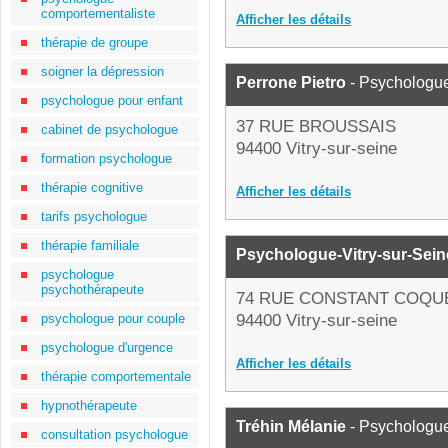
comportementaliste
Afficher les détails
thérapie de groupe
soigner la dépression
Perrone Pietro
- Psychologu
psychologue pour enfant
37 RUE BROUSSAIS
cabinet de psychologue
94400 Vitry-sur-seine
formation psychologue
thérapie cognitive
Afficher les détails
tarifs psychologue
thérapie familiale
Psychologue-Vitry-sur-Sein
psychologue
psychothérapeute
74 RUE CONSTANT COQU
psychologue pour couple
94400 Vitry-sur-seine
psychologue d'urgence
Afficher les détails
thérapie comportementale
hypnothérapeute
Tréhin Mélanie
- Psychologu
consultation psychologue