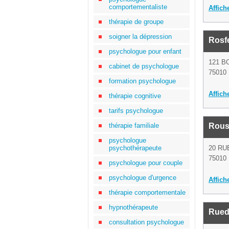
comportementaliste
Affich
thérapie de groupe
soigner la dépression
Rosfe
psychologue pour enfant
121 
cabinet de psychologue
75010 
formation psychologue
Affich
thérapie cognitive
tarifs psychologue
thérapie familiale
Rouss
psychologue
psychothérapeute
20 RU
75010 
psychologue pour couple
psychologue d'urgence
Affich
thérapie comportementale
hypnothérapeute
Rued
consultation psychologue