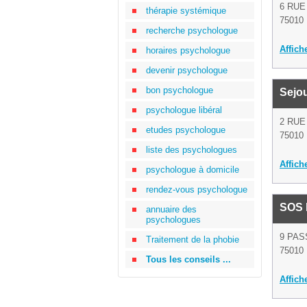
6 RUE
thérapie systémique
75010 
recherche psychologue
Affich
horaires psychologue
devenir psychologue
bon psychologue
Sejo
psychologue libéral
2 RUE
etudes psychologue
75010 
liste des psychologues
Affich
psychologue à domicile
rendez-vous psychologue
SOS F
annuaire des
psychologues
9 PAS
Traitement de la phobie
75010 
Tous les conseils ...
Affich