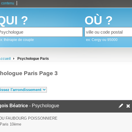
|
 contenu
QUI ?
OÙ ?
x: thérapie de couple
ex: Cergy ou 95000
ccueil
Psychologue Paris
hologue Paris Page 3
ois Béatrice
- Psychologue
 DU FAUBOURG POISSONNIERE
Paris 10ème