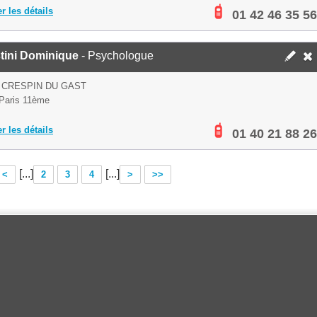
er les détails
01 42 46 35 56
tini Dominique
- Psychologue
 CRESPIN DU GAST
Paris 11ème
er les détails
01 40 21 88 26
[...]
[...]
<
2
3
4
>
>>