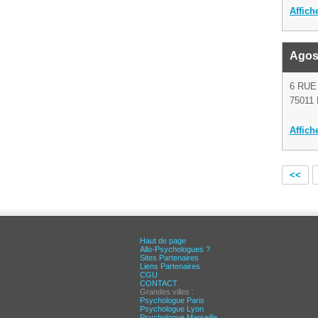
Affich
Agos
6 RUE
75011 
Affich
<<
Haut de page
Allo-Psychologues ?
Sites Partenaires
Liens Partenaires
CGU
CONTACT
Grandes villes :
Psychologue Paris
Psychologue Lyon
Psychologue Marseille