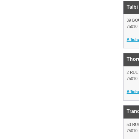
Talbi
39 B
75010 
Affich
Thore
2 RUE
75010 
Affich
Tranq
53 RU
75010 