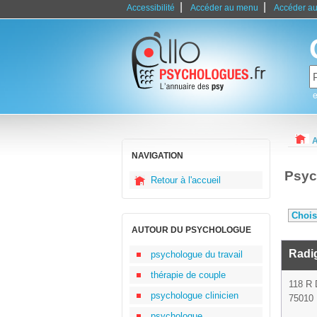
|
|
Accessibilité
Accéder au menu
Accéder au
e
A
NAVIGATION
Psyc
Retour à l'accueil
AUTOUR DU PSYCHOLOGUE
Radig
psychologue du travail
thérapie de couple
118 R
psychologue clinicien
75010 
psychologue