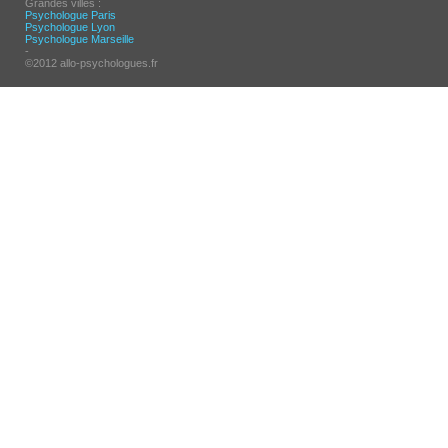
Grandes villes :
Psychologue Paris
Psychologue Lyon
Psychologue Marseille
-
©2012 allo-psychologues.fr