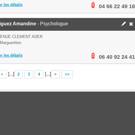
er les détails
04 66 22 49 16
iguez Amandine
- Psychologue
VENUE CLEMENT ADER
Marguerittes
er les détails
06 40 92 24 41
[...]
[...]
<
2
3
4
>
>>