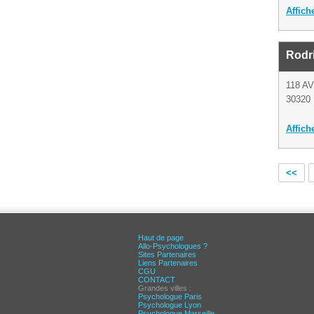
Affich
Rodr
118 A
30320 
Affich
<<
Haut de page
Allo-Psychologues ?
Sites Partenaires
Liens Partenaires
CGU
CONTACT
Grandes villes :
Psychologue Paris
Psychologue Lyon
Psychologue Marseille