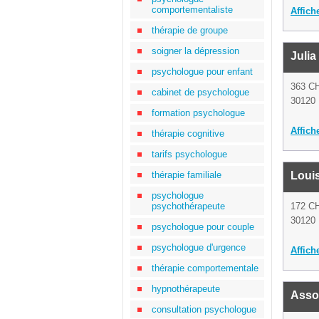
comportementaliste
Affich
thérapie de groupe
soigner la dépression
Julia
psychologue pour enfant
363 C
cabinet de psychologue
30120 
formation psychologue
Affich
thérapie cognitive
tarifs psychologue
thérapie familiale
Louis
psychologue
psychothérapeute
172 C
30120 
psychologue pour couple
psychologue d'urgence
Affich
thérapie comportementale
hypnothérapeute
Asso
consultation psychologue