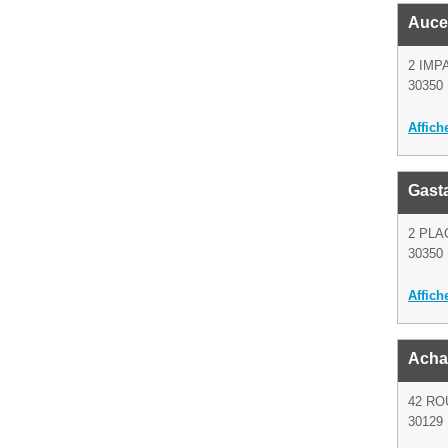
Auce
2 IMP
30350
Affich
Gast
2 PLA
30350
Affich
Acha
42 RO
30129