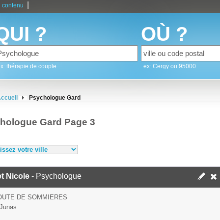
|
 contenu
QUI ?
OÙ ?
x: thérapie de couple
ex: Cergy ou 95000
ccueil
Psychologue Gard
hologue Gard Page 3
et Nicole
- Psychologue
ROUTE DE SOMMIERES
 Junas