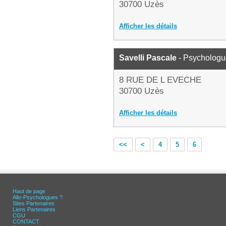
30700 Uzès
Afficher les détails
Savelli Pascale
- Psychologu
8 RUE DE L EVECHE
30700 Uzès
Afficher les détails
<<
<
4
5
6
Haut de page
Allo-Psychologues ?
Sites Partenaires
Liens Partenaires
CGU
CONTACT