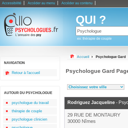
|
|
|
Accessibilité
Accéder au menu
Accéder au contenu
QUI ?
ex: thérapie de couple
Accueil
Psychologue Gard
NAVIGATION
Psychologue Gard Pag
Retour à l'accueil
AUTOUR DU PSYCHOLOGUE
Rodriguez Jacqueline
- Psy
psychologue du travail
thérapie de couple
29 RUE DE MONTAURY
psychologue clinicien
30000 Nîmes
psychologue