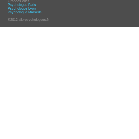
Grandes villes :
Psychologue Paris
Psychologue Lyon
Psychologue Marseille
-
©2012 allo-psychologues.fr