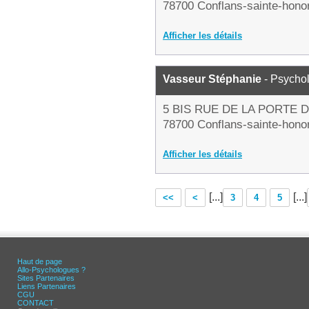
78700 Conflans-sainte-hono
Afficher les détails
Vasseur Stéphanie
- Psycho
5 BIS RUE DE LA PORTE 
78700 Conflans-sainte-hono
Afficher les détails
[...]
[...]
<<
<
3
4
5
Haut de page
Allo-Psychologues ?
Sites Partenaires
Liens Partenaires
CGU
CONTACT