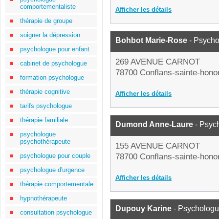
comportementaliste
Afficher les détails
thérapie de groupe
soigner la dépression
Bohbot Marie-Rose
- Psych
psychologue pour enfant
269 AVENUE CARNOT
cabinet de psychologue
78700 Conflans-sainte-hono
formation psychologue
thérapie cognitive
Afficher les détails
tarifs psychologue
thérapie familiale
Dumond Anne-Laure
- Psyc
psychologue
psychothérapeute
155 AVENUE CARNOT
psychologue pour couple
78700 Conflans-sainte-hono
psychologue d'urgence
Afficher les détails
thérapie comportementale
hypnothérapeute
Dupouy Karine
- Psycholog
consultation psychologue