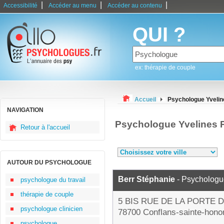
|
|
|
Accessibilité
Accéder au menu
Accéder au contenu
QUI ?
ex: thérapie de couple
Accueil
Psychologue Yvelin
NAVIGATION
Psychologue Yvelines 
Retour à l'accueil
AUTOUR DU PSYCHOLOGUE
Berr Stéphanie
- Psychologu
psychologue du travail
thérapie de couple
5 BIS RUE DE LA PORTE 
psychologue clinicien
78700 Conflans-sainte-hono
psychologue