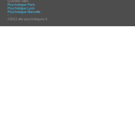
Grandes villes :
Psychologue Paris
Psychologue Lyon
Psychologue Marseille
-
©2012 allo-psychologues.fr