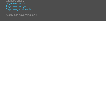
Grandes villes :
Psychologue Paris
Psychologue Lyon
Psychologue Marseille
-
©2012 allo-psychologues.fr