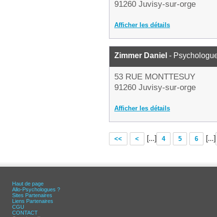
91260 Juvisy-sur-orge
Afficher les détails
Zimmer Daniel
- Psychologu
53 RUE MONTTESUY
91260 Juvisy-sur-orge
Afficher les détails
[...]
[...]
<<
<
4
5
6
Haut de page
Allo-Psychologues ?
Sites Partenaires
Liens Partenaires
CGU
CONTACT