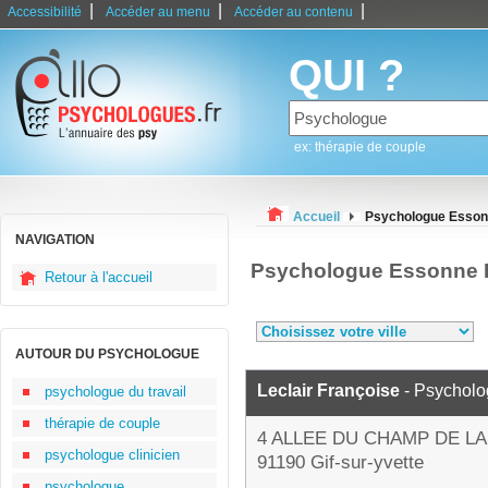
|
|
|
Accessibilité
Accéder au menu
Accéder au contenu
QUI ?
ex: thérapie de couple
Accueil
Psychologue Esso
NAVIGATION
Psychologue Essonne 
Retour à l'accueil
AUTOUR DU PSYCHOLOGUE
Leclair Françoise
- Psychol
psychologue du travail
thérapie de couple
4 ALLEE DU CHAMP DE L
psychologue clinicien
91190 Gif-sur-yvette
psychologue