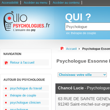
|
|
|
Accessibilité
Accéder au menu
Accéder au contenu
QUI ?
ex: thérapie de couple
Accueil
Psychologue Esso
NAVIGATION
Psychologue Essonne 
Retour à l'accueil
AUTOUR DU PSYCHOLOGUE
Chancé Lucie
- Psychologue
psychologue du travail
thérapie de couple
63 RUE DE SAINTE GENEV
psychologue clinicien
91240 Saint-michel-sur-orge
psychologue