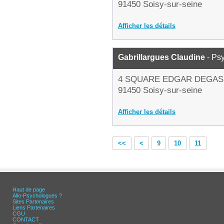
91450 Soisy-sur-seine
Afficher les détails
Gabrillargues Claudine
- Ps
4 SQUARE EDGAR DEGAS
91450 Soisy-sur-seine
Afficher les détails
<<
<
9
10
11
Haut de page
Allo-Psychologues ?
Sites Partenaires
Liens Partenaires
CGU
CONTACT