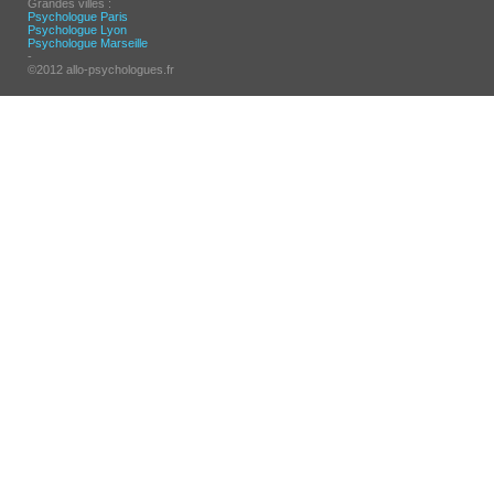
Grandes villes :
Psychologue Paris
Psychologue Lyon
Psychologue Marseille
-
©2012 allo-psychologues.fr