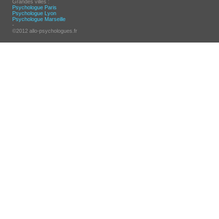
Grandes villes :
Psychologue Paris
Psychologue Lyon
Psychologue Marseille
-
©2012 allo-psychologues.fr