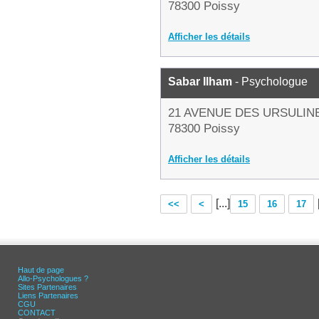
78300 Poissy
Afficher les détails
Sabar Ilham
- Psychologue
21 AVENUE DES URSULIN
78300 Poissy
Afficher les détails
[...]
<<
<
15
16
17
Haut de page
Allo-Psychologues ?
Sites Partenaires
Liens Partenaires
CGU
CONTACT