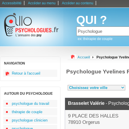
|
|
|
Accessibilité
Accéder au menu
Accéder au contenu
QUI ?
ex: thérapie de couple
Accueil
Psychologue Yvelin
NAVIGATION
Psychologue Yvelines 
Retour à l'accueil
AUTOUR DU PSYCHOLOGUE
Brasselet Valérie
- Psycholo
psychologue du travail
thérapie de couple
9 PLACE DES HALLES
psychologue clinicien
78910 Orgerus
psychologue