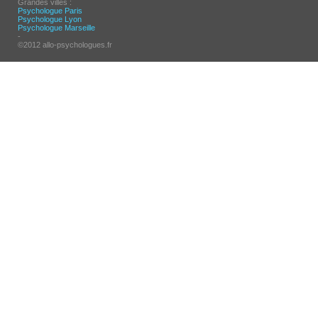
Grandes villes :
Psychologue Paris
Psychologue Lyon
Psychologue Marseille
-
©2012 allo-psychologues.fr