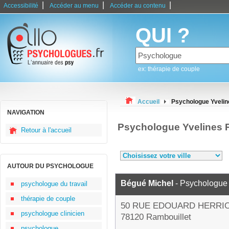
|
|
|
Accessibilité
Accéder au menu
Accéder au contenu
QUI ?
ex: thérapie de couple
Accueil
Psychologue Yvelin
NAVIGATION
Psychologue Yvelines 
Retour à l'accueil
AUTOUR DU PSYCHOLOGUE
Bégué Michel
- Psychologue
psychologue du travail
thérapie de couple
50 RUE EDOUARD HERRI
psychologue clinicien
78120 Rambouillet
psychologue