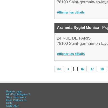
78100 Saint-germain-en-lay
Afficher les détails
Araneda Sygiel Monica
- Ps
24 RUE DE PARIS
78100 Saint-germain-en-lay
Afficher les détails
[...]
<<
<
16
17
18
Haut de page
Allo-Psychologues ?
Sites Partenaires
Liens Partenaires
CGU
CONTACT